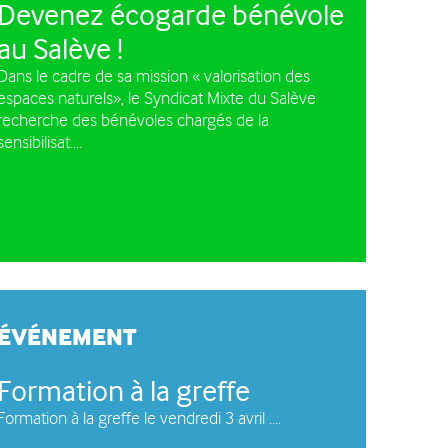
Devenez écogarde bénévole
e circulation des
au Salève !
les à moteur
Dans le cadre de sa mission « valorisation des
espaces naturels», le Syndicat Mixte du Salève
recherche des bénévoles chargés de la
sensibilisat....
ÉVÉNEMENT
Formation à la greffe
Formation à la greffe le vendredi 3 avril ....