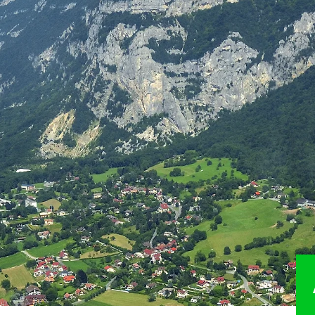
R
PRÉSERVER
VAL
mmital
Natura 2000
Accuei
Directive paysagère du Salève
Balisa
itinér
ides
Espaces naturels sensibles
Aména
Vergers haute-tige
Valori
logiques
Association Foncière Pastorale
Chart
Les Corridors biologiques
durabl