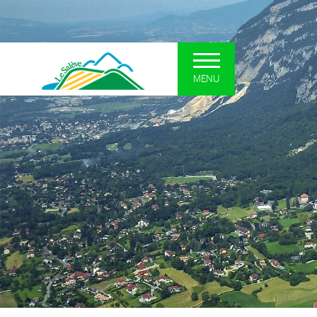
MENU
UN SYNDICAT POUR LE
DÉCOUVRI
SALÈVE
Le plateau so
Présentation et missions
La forêt
Situation
Les zones hum
Interlocuteurs
Les falaises
Actualités
Curiosités géo
Comités Syndicaux
Le patrimoine