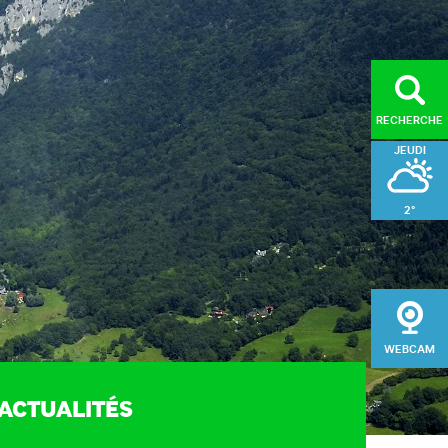
RECHERCHE
JEUDI
2°
ORISER
VENDREDI
l du public (MDS)
4°
ge et entretien des
SAMEDI
aires de randonnée
WEBCAM
gement du massif
3°
sation du patrimoine
ACTUALITÉS
e de développement
e