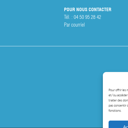
POUR NOUS CONTACTER
Tél. :
04 50 95 28 42
Par courriel
Pour offrir les
et/ou accéder 
traiter des don
pas consentir 
fonctions.
Ac