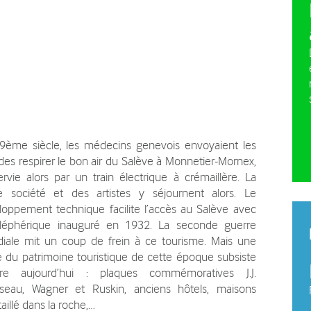
e pleine nature
La charte du plateau des
Plan d
Bornes
vehicu
Plan agro-environnemental et
climatique (PAEC)
9ème siècle, les médecins genevois envoyaient les
es respirer le bon air du Salève à Monnetier-Mornex,
rvie alors par un train électrique à crémaillère. La
e société et des artistes y séjournent alors. Le
loppement technique facilite l’accès au Salève avec
éléphérique inauguré en 1932. La seconde guerre
iale mit un coup de frein à ce tourisme. Mais une
e du patrimoine touristique de cette époque subsiste
re aujourd’hui : plaques commémoratives J.J.
seau, Wagner et Ruskin, anciens hôtels, maisons
aillé dans la roche,…