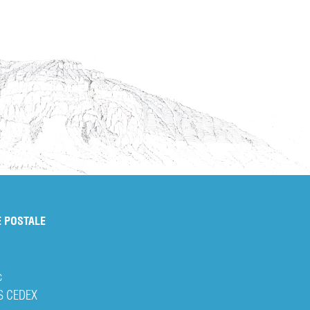
 POSTALE
c
S CEDEX