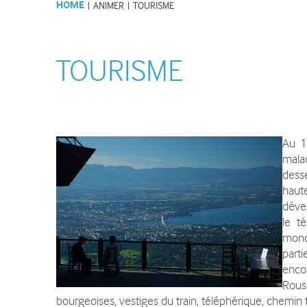
HOME
|
ANIMER
|
TOURISME
Lettres d'informations du SMS
Les activités d
et articles de presse
Recrutement et Stages
TOURISME
ANIMER
Au 1
Animations de la Maison du
malad
Salève
desse
Evènements sur le Salève
haut
déve
Visites, conférences
le t
mond
Tourisme
parti
Associations, partenaires
enco
Rous
Institutions partenaires
bourgeoises, vestiges du train, téléphérique, chemin t