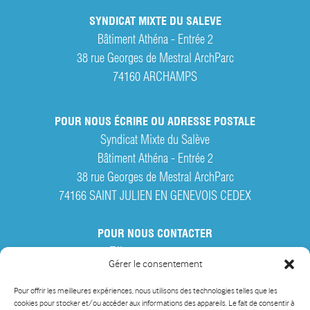
SYNDICAT MIXTE DU SALEVE
Bâtiment Athéna - Entrée 2
38 rue Georges de Mestral ArchParc
74160
ARCHAMPS
POUR NOUS ÉCRIRE OU ADRESSE POSTALE
Syndicat Mixte du Salève
Bâtiment Athéna - Entrée 2
38 rue Georges de Mestral ArchParc
74166 SAINT JULIEN EN GENEVOIS CEDEX
POUR NOUS CONTACTER
Tél. :
04 50 95 28 42
Gérer le consentement
Par courriel
Pour offrir les meilleures expériences, nous utilisons des technologies telles que les
cookies pour stocker et/ou accéder aux informations des appareils. Le fait de consentir à