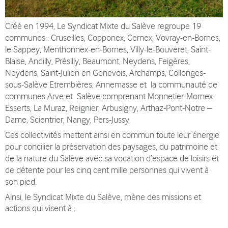
Créé en 1994, Le Syndicat Mixte du Salève regroupe 19
communes : Cruseilles, Copponex, Cernex, Vovray-en-Bornes,
le Sappey, Menthonnex-en-Bornes, Villy-le-Bouveret, Saint-
Blaise, Andilly, Présilly, Beaumont, Neydens, Feigères,
Neydens, Saint-Julien en Genevois, Archamps, Collonges-
sous-Salève Etrembières, Annemasse et la communauté de
communes Arve et Salève comprenant Monnetier-Mornex-
Esserts, La Muraz, Reignier, Arbusigny, Arthaz-Pont-Notre –
Dame, Scientrier, Nangy, Pers-Jussy.
Ces collectivités mettent ainsi en commun toute leur énergie
pour
concilier la préservation des paysages, du patrimoine et
de la nature du Salève avec sa vocation d’espace de loisirs et
de détente pour les cinq cent mille personnes qui vivent à
son pied.
Ainsi, le Syndicat Mixte du Salève, mène des missions et
actions qui visent à :