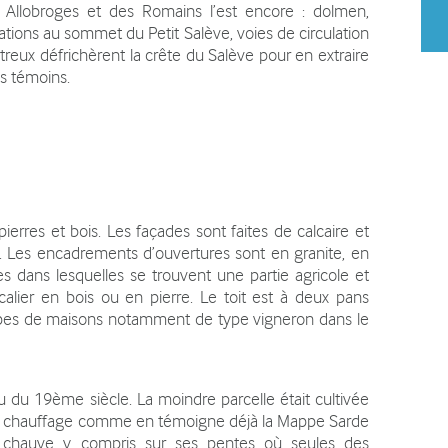
 Allobroges et des Romains l’est encore : dolmen,
ications au sommet du Petit Salève, voies de circulation
treux défrichèrent la crête du Salève pour en extraire
es témoins.
rres et bois. Les façades sont faites de calcaire et
. Les encadrements d’ouvertures sont en granite, en
s dans lesquelles se trouvent une partie agricole et
calier en bois ou en pierre. Le toit est à deux pans
 types de maisons notamment de type vigneron dans le
u du 19ème siècle. La moindre parcelle était cultivée
s de chauffage comme en témoigne déjà la Mappe Sarde
e chauve y compris sur ses pentes où seules des