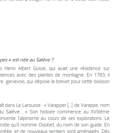
es » est née au Salève ?
s Henri Albert Gosse, qui avait une résidence sur
riences avec des plantes de montagne. En 1783, il
re genevois, qui dépose le brevet pour cette boisson
ît dans Le Larousse : « Varapper […] de Varappe, nom
 du Salève… » Son histoire commence au XVIIIème
invente l’alpinisme au cours de ses explorations. Le
e grotte qu’il nomme Orjobet, du nom de son guide. En
t créée, et de nouveaux sentiers sont aménagés. Dès