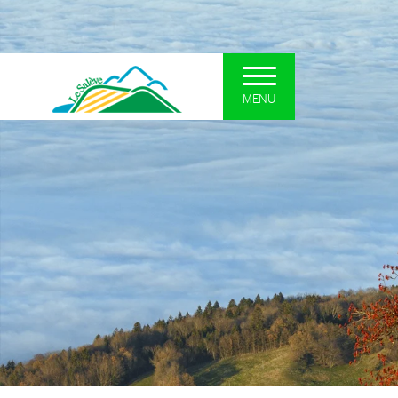
MENU
UN SYNDICAT POUR LE
DÉCOUVRI
SALÈVE
Le plateau so
Présentation et missions
La forêt
Situation
Les zones hum
Interlocuteurs
Les falaises
Actualités
Curiosités géo
Comités Syndicaux
Le patrimoine