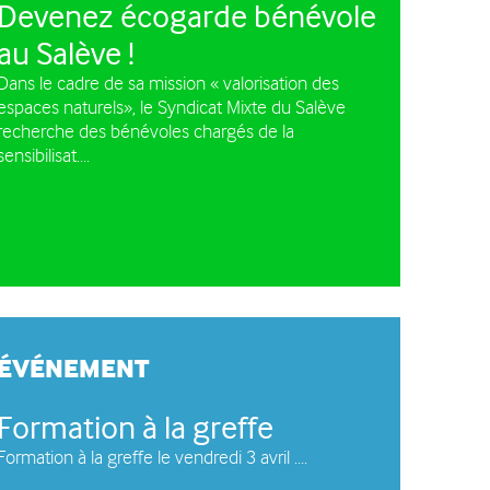
Devenez écogarde bénévole
e circulation des
au Salève !
les à moteur
Dans le cadre de sa mission « valorisation des
espaces naturels», le Syndicat Mixte du Salève
recherche des bénévoles chargés de la
sensibilisat....
ÉVÉNEMENT
Formation à la greffe
Formation à la greffe le vendredi 3 avril ....