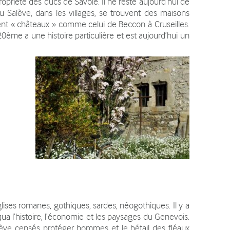
opriété des ducs de Savoie. Il ne reste aujourd’hui de
u Salève, dans les villages, se trouvent des maisons
ent « châteaux » comme celui de Beccon à Cruseilles.
0ème a une histoire particulière et est aujourd’hui un
glises romanes, gothiques, sardes, néogothiques. Il y a
a l’histoire, l’économie et les paysages du Genevois.
Salève censés protéger hommes et le bétail des fléaux