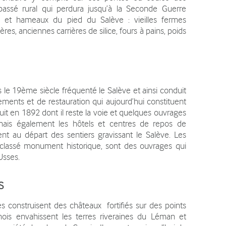
 passé rural qui perdura jusqu’à la Seconde Guerre
s et hameaux du pied du Salève : vieilles fermes
ères, anciennes carrières de silice, fours à pains, poids
s le 19ème siècle fréquenté le Salève et ainsi conduit
ments et de restauration qui aujourd’hui constituent
uit en 1892 dont il reste la voie et quelques ouvrages
mais également les hôtels et centres de repos de
nt au départ des sentiers gravissant le Salève. Les
i classé monument historique, sont des ouvrages qui
Usses.
s
construisent des châteaux fortifiés sur des points
nois envahissent les terres riveraines du Léman et