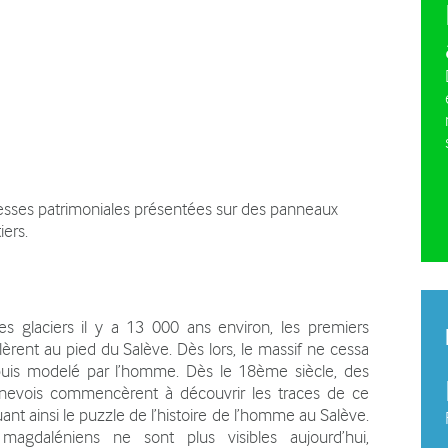
e pleine nature
La charte du plateau des
Plan d
Bornes
vehicu
Plan agro-environnemental et
climatique (PAEC)
hesses patrimoniales présentées sur des panneaux
iers.
des glaciers il y a 13 000 ans environ, les premiers
èrent au pied du Salève. Dès lors, le massif ne cessa
puis modelé par l’homme. Dès le 18ème siècle, des
enevois commencèrent à découvrir les traces de ce
uant ainsi le puzzle de l’histoire de l’homme au Salève.
agdaléniens ne sont plus visibles aujourd’hui,