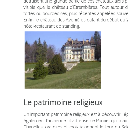
détruisent une grande partie de ces châteaux alors pr
visible que le château d’Etrembières. Tout autour d
fortes ou bourgeoises, plus récentes appelées souv
Enfin, le château des Avenières datant du début du 2
hôtel-restaurant de standing.
Le patrimoine religieux
Un important patrimoine religieux est à découvrir : é
également l’ancienne chartreuse de Pomier qui marqu
Chapelles, oratoires et croix jalonnent le tour du 