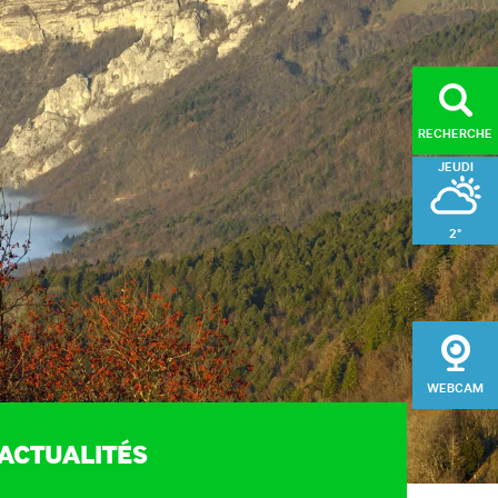
RECHERCHE
JEUDI
2°
ORISER
VENDREDI
l du public (MDS)
4°
ge et entretien des
SAMEDI
aires de randonnée
WEBCAM
gement du massif
3°
sation du patrimoine
ACTUALITÉS
e de développement
e