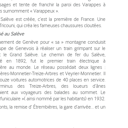
ages et tente de franchir la paroi des Varappes à
 les surnomment « Varappeux ».
 Salève est créée, c’est la première de France. Une
 Tricouni, qui créa les fameuses chaussures cloutées.
isé au Salève
uement de Genève pour « sa » montagne conduisit
pe de Genevois à réaliser un train grimpant sur le
et le Grand Salève. Le chemin de fer du Salève,
ré en 1892, fut le premier train électrique à
llère au monde. Le réseau possédait deux lignes :
ères-Monnetier-Treize-Arbres et Veyrier-Monnetier. Il
ouze voitures automotrices de 40 places en service.
minus des Treize-Arbres, des loueurs d’ânes
aient aux voyageurs des balades au sommet. Le
funiculaire »( ainsi nommé par les habitants) en 1932.
ponts, la remise d’ Étrembières, la gare d’arrivée… et un