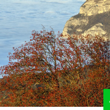
R
PRÉSERVER
VAL
mmital
Natura 2000
Accuei
Directive paysagère du Salève
Balisa
itinér
ides
Espaces naturels sensibles
Aména
Vergers haute-tige
Valori
logiques
Association Foncière Pastorale
Chart
Les Corridors biologiques
durabl