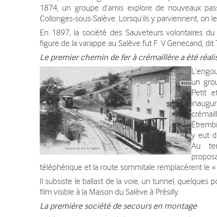
1874, un groupe d’amis explore de nouveaux pass
Collonges-sous-Salève. Lorsqu’ils y parviennent, on
En 1897, la société des Sauveteurs volontaires du
figure de la varappe au Salève fut F. V.Genecand, dit
Le premier chemin de fer à crémaillère a été réal
L’engo
un grou
Petit 
inaugu
crémai
Étrembi
y eut d
Au ter
propos
téléphérique et la route sommitale remplacèrent le « 
Il subsiste le ballast de la voie, un tunnel, quelques 
film visible à la Maison du Salève à Présilly.
La première société de secours en montage