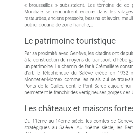
« broussailles » subsistaient. Les témoins de ce
Mondiale se rencontrent encore dans les village
restaurées, anciens pressoirs, bassins et lavoirs, meuli
public, douane de zone franche,…
Le patrimoine
touristique
Par sa proximité avec Genève, les citadins ont depui
à la construction de moyens de transport, d’héberge
un patrimoine. Le chemin de fer à Crémaillère constr
d’art, le téléphérique du Salève créée en 1932 
Monnetier-Mornex comme les relais qui se trouvaie
Ponts de la Cailles, dont le Pont Sarde aujourd’hu
permettent le franchir des vertigineuses gorges des 
Les châteaux et maisons forte
Du 11ème au 14ème siècle, les comtes de Geneves 
stratégiques au Salève. Au 16ème siècle, les Ber