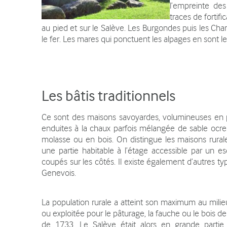
Contact
l’empreinte des
traces de fortif
au pied et sur le Salève. Les Burgondes puis les Char
le fer. Les mares qui ponctuent les alpages en sont l
Les bâtis traditionnels
Ce sont des maisons savoyardes, volumineuses en pie
enduites à la chaux parfois mélangée de sable ocre
molasse ou en bois. On distingue les maisons rurale
une partie habitable à l’étage accessible par un es
coupés sur les côtés. Il existe également d’autres
Genevois.
La population rurale a atteint son maximum au milie
ou exploitée pour le pâturage, la fauche ou le boi
de 1733. Le Salève était alors en grande parti