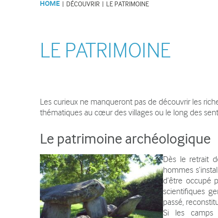
HOME
|
DÉCOUVRIR
|
LE PATRIMOINE
Lettres d'informations du SMS
Les activités d
et articles de presse
Recrutement et Stages
LE PATRIMOINE
ANIMER
Les curieux ne manqueront pas de découvrir les ric
Animations de la Maison du
thématiques au cœur des villages ou le long des sent
Salève
Evènements sur le Salève
Le patrimoine archéologique
Visites, conférences
Dès le retrait 
Tourisme
hommes s’install
d’être occupé 
Associations, partenaires
scientifiques g
passé, reconstit
Institutions partenaires
Si les camps m