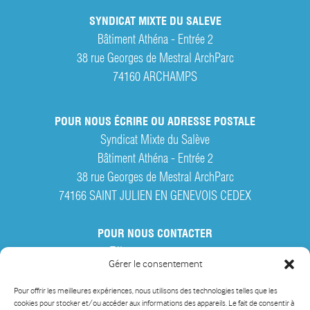
SYNDICAT MIXTE DU SALEVE
Bâtiment Athéna - Entrée 2
38 rue Georges de Mestral ArchParc
74160
ARCHAMPS
POUR NOUS ÉCRIRE OU ADRESSE POSTALE
Syndicat Mixte du Salève
Bâtiment Athéna - Entrée 2
38 rue Georges de Mestral ArchParc
74166 SAINT JULIEN EN GENEVOIS CEDEX
POUR NOUS CONTACTER
Tél. :
04 50 95 28 42
Gérer le consentement
Par courriel
Pour offrir les meilleures expériences, nous utilisons des technologies telles que les
cookies pour stocker et/ou accéder aux informations des appareils. Le fait de consentir à