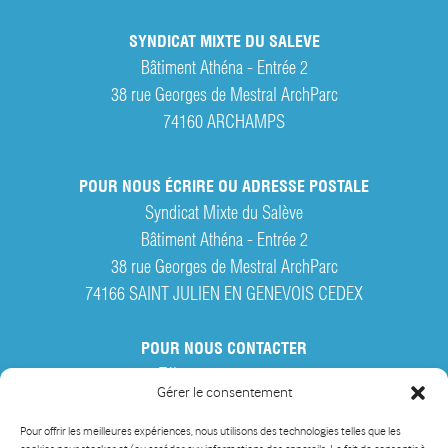
SYNDICAT MIXTE DU SALEVE
Bâtiment Athéna - Entrée 2
38 rue Georges de Mestral ArchParc
74160
ARCHAMPS
POUR NOUS ÉCRIRE OU ADRESSE POSTALE
Syndicat Mixte du Salève
Bâtiment Athéna - Entrée 2
38 rue Georges de Mestral ArchParc
74166 SAINT JULIEN EN GENEVOIS CEDEX
POUR NOUS CONTACTER
Tél. :
04 50 95 28 42
Gérer le consentement
Par courriel
Pour offrir les meilleures expériences, nous utilisons des technologies telles que les