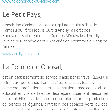
www.télépherique-du-salève.com
Le Petit Pays
,
association d’animations locales, qui gère aujourd’hui, le
Hameau du Père Noël, la Cure d’Andilly, la Forêt des
Epouvantails et organise les Grandes Médiévales d’Andilly.
Plus de 400 bénévoles et 15 salariés oeuvrent tout au long de
l’année.
www.andillyloisirs.com
La Ferme
de Chosal
,
est un établissement de ser­vi­ce d’aide par le tra­vail (ESAT). Il
offre aux per­son­nes han­di­ca­pées des acti­vi­tés diver­ses à
carac­tère pro­fes­sion­nel et un sou­tien médico-social et
éducatif en vue de favo­ri­ser leur épanouissement per­son­nel
et social. Elle travaille autour de nombreux axes : production
de plantes et légumes, entre­tien des espa­ces verts ou des
espa­ces natu­rels, com­pos­tage des déchets verts, culture de