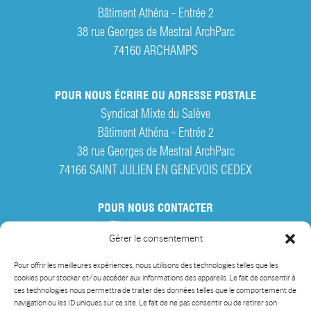
Bâtiment Athéna - Entrée 2
38 rue Georges de Mestral ArchParc
74160
ARCHAMPS
POUR NOUS ÉCRIRE OU ADRESSE POSTALE
Syndicat Mixte du Salève
Bâtiment Athéna - Entrée 2
38 rue Georges de Mestral ArchParc
74166 SAINT JULIEN EN GENEVOIS CEDEX
POUR NOUS CONTACTER
Tél. :
04 50 95 28 42
Gérer le consentement
Par courriel
Pour offrir les meilleures expériences, nous utilisons des technologies telles que les
cookies pour stocker et/ou accéder aux informations des appareils. Le fait de consentir à
ces technologies nous permettra de traiter des données telles que le comportement de
navigation ou les ID uniques sur ce site. Le fait de ne pas consentir ou de retirer son