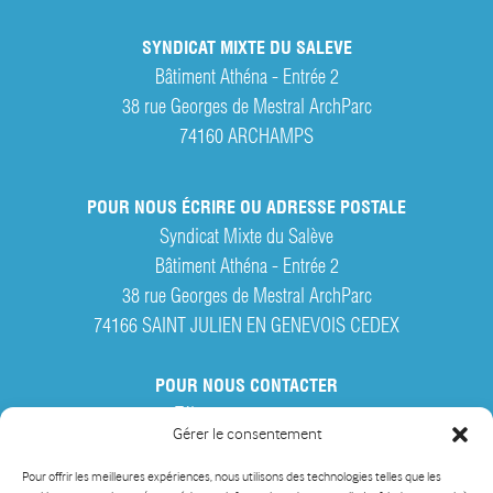
SYNDICAT MIXTE DU SALEVE
Bâtiment Athéna - Entrée 2
38 rue Georges de Mestral ArchParc
74160
ARCHAMPS
POUR NOUS ÉCRIRE OU ADRESSE POSTALE
Syndicat Mixte du Salève
Bâtiment Athéna - Entrée 2
38 rue Georges de Mestral ArchParc
74166 SAINT JULIEN EN GENEVOIS CEDEX
POUR NOUS CONTACTER
Tél. :
04 50 95 28 42
Gérer le consentement
Par courriel
Pour offrir les meilleures expériences, nous utilisons des technologies telles que les