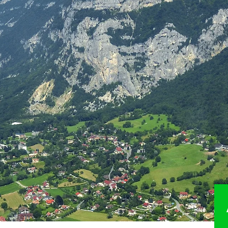
R
PRÉSERVER
VAL
mmital
Natura 2000
Accuei
Directive paysagère du Salève
Balisa
itinér
ides
Espaces naturels sensibles
Aména
Vergers haute-tige
Valori
logiques
Association Foncière Pastorale
Chart
Les Corridors biologiques
durabl