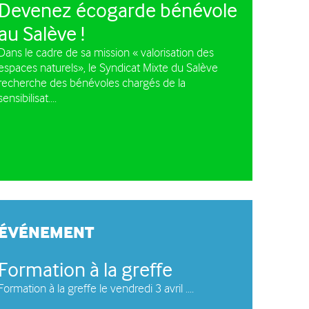
Devenez écogarde bénévole
e circulation des
au Salève !
les à moteur
Dans le cadre de sa mission « valorisation des
espaces naturels», le Syndicat Mixte du Salève
recherche des bénévoles chargés de la
sensibilisat....
ÉVÉNEMENT
Formation à la greffe
Formation à la greffe le vendredi 3 avril ....