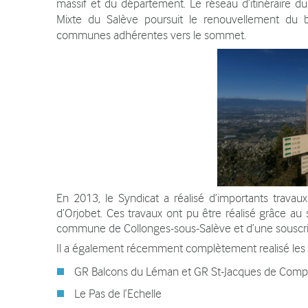
massif et du département. Le réseau d’itinéraire du 
Contact
Mixte du Salève poursuit le renouvellement du b
communes adhérentes vers le sommet.
En 2013, le Syndicat a réalisé d’importants travaux 
d’Orjobet. Ces travaux ont pu être réalisé grâce au
commune de Collonges-sous-Salève et d’une souscri
Il a également récemment complètement realisé les it
GR Balcons du Léman et GR St-Jacques de Compo
Le Pas de l’Echelle