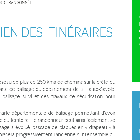
RES DE RANDONNÉE
e pleine nature
La charte du plateau des
Plan d
Bornes
vehicu
Plan agro-environnemental et
IEN DES ITINÉRAIRES
climatique (PAEC)
 réseau de plus de 250 kms de chemins sur la crête du
arte de balisage du département de la Haute-Savoie.
n balisage suivi et des travaux de sécurisation pour
charte départementale de balisage permettant d’avoir
 du territoire. Le randonneur peut ainsi facilement se
isage a évolué: passage de plaques en « drapeau » à
mplacera progressivement l’ancienne sur l’ensemble du