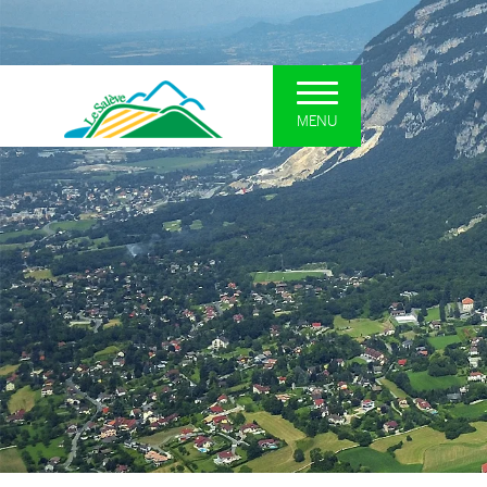
MENU
UN SYNDICAT POUR LE
DÉCOUVRI
SALÈVE
Le plateau so
Présentation et missions
La forêt
Situation
Les zones hum
Interlocuteurs
Les falaises
Actualités
Curiosités géo
Comités Syndicaux
Le patrimoine