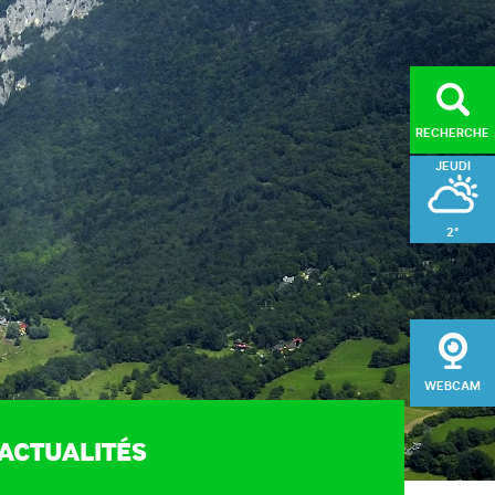
RECHERCHE
JEUDI
2°
ORISER
VENDREDI
l du public (MDS)
4°
ge et entretien des
SAMEDI
aires de randonnée
WEBCAM
gement du massif
3°
sation du patrimoine
ACTUALITÉS
e de développement
e