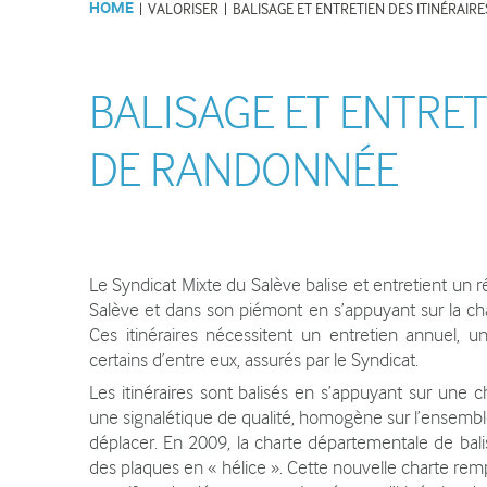
HOME
|
VALORISER
|
BALISAGE ET ENTRETIEN DES ITINÉRAI
Lettres d'informations du SMS
Les activités d
et articles de presse
Recrutement et Stages
BALISAGE ET ENTRET
DE RANDONNÉE
ANIMER
Animations de la Maison du
Salève
Le Syndicat Mixte du Salève balise et entretient un
Evènements sur le Salève
Salève et dans son piémont en s’appuyant sur la ch
Ces itinéraires nécessitent un entretien annuel, u
Visites, conférences
certains d’entre eux, assurés par le Syndicat.
Tourisme
Les itinéraires sont balisés en s’appuyant sur une 
une signalétique de qualité, homogène sur l’ensemble
Associations, partenaires
déplacer. En 2009, la charte départementale de bal
Institutions partenaires
des plaques en « hélice ». Cette nouvelle charte re