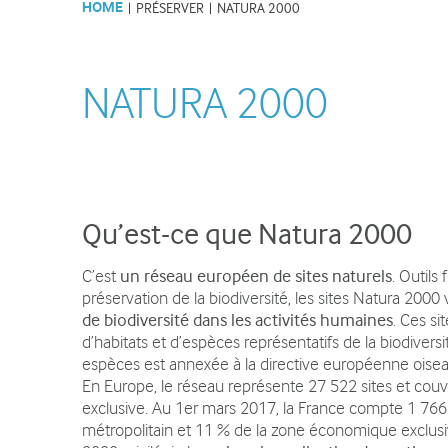
HOME
|
PRÉSERVER
|
NATURA 2000
Lettres d'informations du SMS
Les activités d
et articles de presse
Recrutement et Stages
NATURA 2000
ANIMER
Animations de la Maison du
Qu’est-ce que Natura 2000
Salève
C’est
un réseau européen de sites naturels
. Outil
Evènements sur le Salève
préservation de la biodiversité, les sites Natura 2000
Visites, conférences
de biodiversité dans les activités humaines
. Ces s
d’habitats et d’espèces représentatifs de la biodivers
Tourisme
espèces est annexée à la directive européenne oiseau
Associations, partenaires
En Europe, le réseau représente 27 522 sites et cou
exclusive. Au 1er mars 2017, la France compte 1 766 s
Institutions partenaires
métropolitain et 11 % de la zone économique exclus