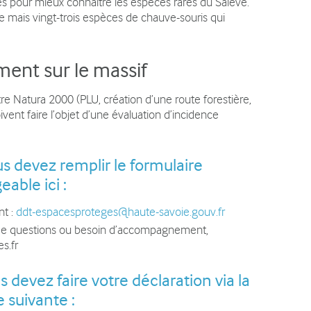
sés pour mieux connaître les espèces rares du Salève.
e mais vingt-trois espèces de chauve-souris qui
ment sur le massif
tre Natura 2000 (PLU, création d’une route forestière,
vent faire l’objet d’une évaluation d’incidence
us devez remplir le
formulaire
eable ici
:
nt :
ddt-espacesproteges@haute-savoie.gouv.fr
 de questions ou besoin d’accompagnement,
s.fr
devez faire votre déclaration via la
 suivante :