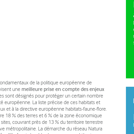
e pleine nature
La charte du plateau des
Plan d
Bornes
vehicu
Plan agro-environnemental et
climatique (PAEC)
s fondamentaux de la politique européenne de
 visent une
meilleure prise en compte des enjeux
ites sont désignés pour protéger un certain nombre
ité européenne. La liste précise de ces habitats et
x et à la directive européenne habitats-faune-flore.
vre 18 % des terres et 6 % de la zone économique
ites, couvrant près de 13 % du territoire terrestre
ive métropolitaine. La démarche du réseau Natura