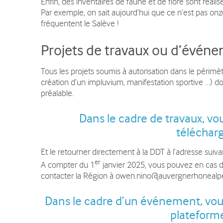
Enfin, des inventaires de faune et de flore sont réali
Par exemple, on sait aujourd’hui que ce n’est pas onz
fréquentent le Salève !
Projets de travaux ou d’événe
Tous les projets soumis à autorisation dans le périmè
création d’un impluvium, manifestation sportive …) doi
préalable.
Dans le cadre de travaux, vo
télécharg
Et le retourner directement à la DDT à l’adresse suiva
er
A compter du 1
janvier 2025, vous pouvez en cas
contacter la Région à o
wen.nino@auvergnerhonealpe
Dans le cadre d’un événement, vous 
plateforme