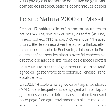
2000 privilégie la
recherche collective de gestions 
Contact
compte des préoccupations économiques et soci
Le site Natura 2000 du Massif
Ce sont
17 habitats d’intérêts communautaires
reg
prairies (428 ha, soit 28% du site) ; les forêts (963 ha,
milieux rocheux (116ha, soit 7%). Ainsi que
11 espèc
triton crêté, le sonneur à ventre jaune, la Barbastelle
rhinolophe, le murin de Bechstein, la laineuse du Pru
autres espèces sont les oiseaux avec 84 espèces nic
directive oiseaux et la liste rouge des espèces protég
Le site Natura 2000 est également un
lieu d’activit
agricoles ; gestion forestière extensive ; chasse ; rand
escalade ; etc…
En 2023, 14 exploitants agricoles ont signé ou plus
(MAEC) dans lesquelles, ils s’engagent à limiter l’appo
garder des zones en défens dans le but de favoriser la
notre page Plan agro-environnemental et climatique 