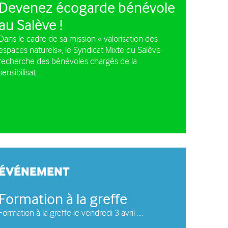
Devenez écogarde bénévole
e circulation des
au Salève !
les à moteur
Dans le cadre de sa mission « valorisation des
espaces naturels», le Syndicat Mixte du Salève
recherche des bénévoles chargés de la
sensibilisat....
ÉVÉNEMENT
Formation à la greffe
Formation à la greffe le vendredi 3 avril ....