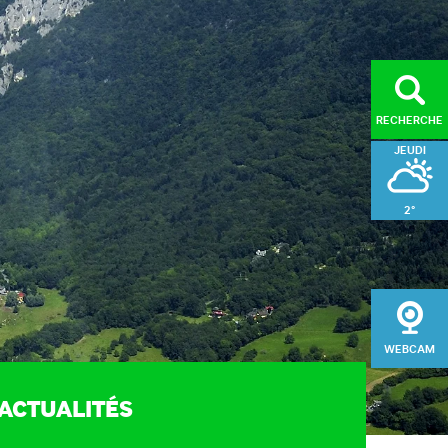
RECHERCHE
JEUDI
2°
ORISER
VENDREDI
l du public (MDS)
4°
ge et entretien des
SAMEDI
aires de randonnée
WEBCAM
gement du massif
3°
sation du patrimoine
ACTUALITÉS
e de développement
e