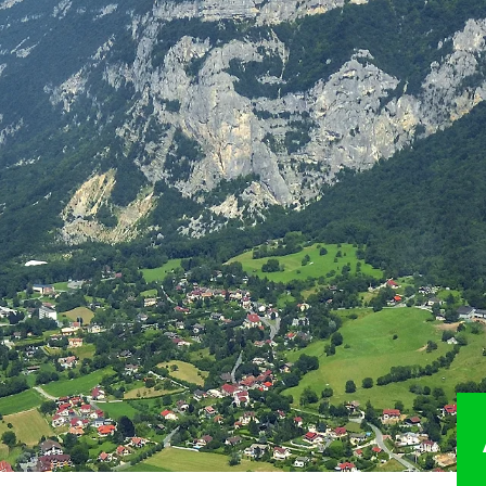
R
PRÉSERVER
VAL
mmital
Natura 2000
Accuei
Directive paysagère du Salève
Balisa
itinér
ides
Espaces naturels sensibles
Aména
Vergers haute-tige
Valori
logiques
Association Foncière Pastorale
Chart
Les Corridors biologiques
durabl