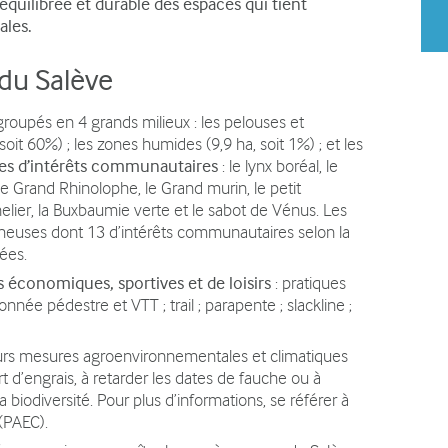
équilibrée et durable des espaces qui tient
ales.
 du Salève
roupés en 4 grands milieux : les pelouses et
 soit 60%) ; les zones humides (9,9 ha, soit 1%) ; et les
es d’intérêts communautaires
: le lynx boréal, le
, le Grand Rhinolophe, le Grand murin, le petit
nelier, la Buxbaumie verte et le sabot de Vénus. Les
heuses dont 13 d’intérêts communautaires selon la
ées.
és économiques, sportives et de loisirs
: pratiques
onnée pédestre et VTT ; trail ; parapente ; slackline ;
ieurs mesures agroenvironnementales et climatiques
rt d’engrais, à retarder les dates de fauche ou à
 biodiversité. Pour plus d’informations, se référer à
(PAEC).