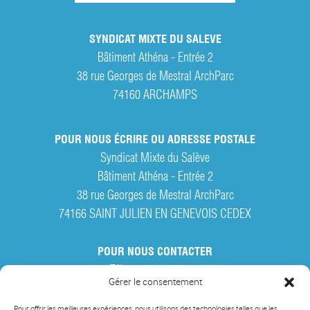
SYNDICAT MIXTE DU SALEVE
Bâtiment Athéna - Entrée 2
38 rue Georges de Mestral ArchParc
74160
ARCHAMPS
POUR NOUS ÉCRIRE OU ADRESSE POSTALE
Syndicat Mixte du Salève
Bâtiment Athéna - Entrée 2
38 rue Georges de Mestral ArchParc
74166 SAINT JULIEN EN GENEVOIS CEDEX
POUR NOUS CONTACTER
Tél. :
04 50 95 28 42
Gérer le consentement
Par courriel
Pour offrir les meilleures expériences, nous utilisons des technologies telles que les