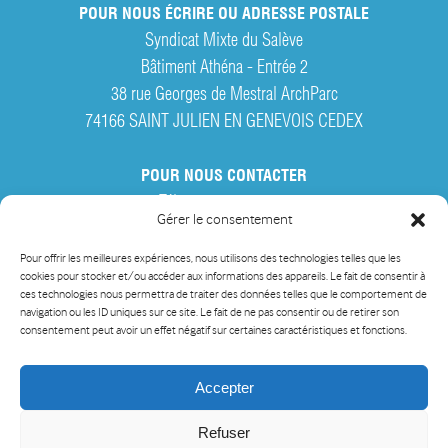
POUR NOUS ÉCRIRE OU ADRESSE POSTALE
Syndicat Mixte du Salève
Bâtiment Athéna - Entrée 2
38 rue Georges de Mestral ArchParc
74166 SAINT JULIEN EN GENEVOIS CEDEX
POUR NOUS CONTACTER
Tél. :
04 50 95 28 42
Gérer le consentement
Par courriel
Pour offrir les meilleures expériences, nous utilisons des technologies telles que les
cookies pour stocker et/ou accéder aux informations des appareils. Le fait de consentir à
ces technologies nous permettra de traiter des données telles que le comportement de
navigation ou les ID uniques sur ce site. Le fait de ne pas consentir ou de retirer son
consentement peut avoir un effet négatif sur certaines caractéristiques et fonctions.
Accepter
Refuser