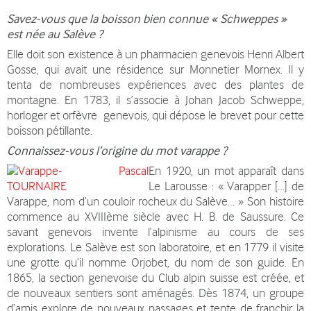
Savez-vous que la boisson bien connue « Schweppes »
est née au Salève ?
Elle doit son existence à un pharmacien genevois Henri Albert
Gosse, qui avait une résidence sur Monnetier Mornex. Il y
tenta de nombreuses expériences avec des plantes de
montagne. En 1783, il s’associe à Johan Jacob Schweppe,
horloger et orfèvre genevois, qui dépose le brevet pour cette
boisson pétillante.
Connaissez-vous l’origine du mot varappe ?
En 1920, un mot apparaît dans
Le Larousse : « Varapper […] de
Varappe, nom d’un couloir rocheux du Salève… » Son histoire
commence au XVIIIème siècle avec H. B. de Saussure. Ce
savant genevois invente l’alpinisme au cours de ses
explorations. Le Salève est son laboratoire, et en 1779 il visite
une grotte qu’il nomme Orjobet, du nom de son guide. En
1865, la section genevoise du Club alpin suisse est créée, et
de nouveaux sentiers sont aménagés. Dès 1874, un groupe
d’amis explore de nouveaux passages et tente de franchir la