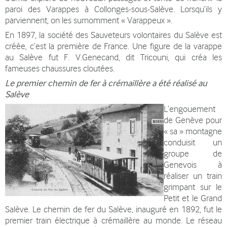
paroi des Varappes à Collonges-sous-Salève. Lorsqu’ils y
parviennent, on les surnomment « Varappeux ».
En 1897, la société des Sauveteurs volontaires du Salève est
créée, c’est la première de France. Une figure de la varappe
au Salève fut F. V.Genecand, dit Tricouni, qui créa les
fameuses chaussures cloutées.
Le premier chemin de fer à crémaillère a été réalisé au
Salève
L’engouement
de Genève pour
« sa » montagne
conduisit un
groupe de
Genevois à
réaliser un train
grimpant sur le
Petit et le Grand
Salève. Le chemin de fer du Salève, inauguré en 1892, fut le
premier train électrique à crémaillère au monde. Le réseau