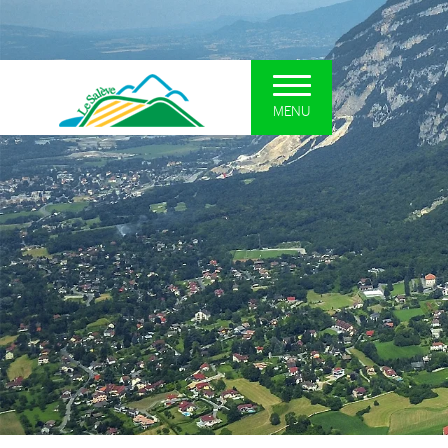
MENU
UN SYNDICAT POUR LE
DÉCOUVRI
SALÈVE
Le plateau so
Présentation et missions
La forêt
Situation
Les zones hum
Interlocuteurs
Les falaises
Actualités
Curiosités géo
Comités Syndicaux
Le patrimoine