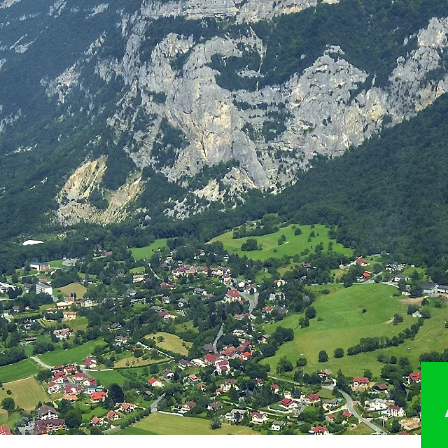
R
PRÉSERVER
VAL
mmital
Natura 2000
Accuei
Directive paysagère du Salève
Balisa
itinér
ides
Espaces naturels sensibles
Aména
Vergers haute-tige
Valori
logiques
Association Foncière Pastorale
Chart
Les Corridors biologiques
durabl