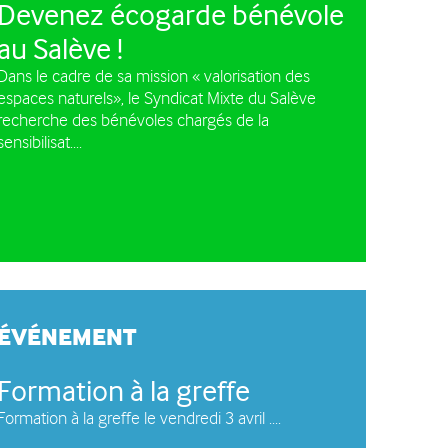
Devenez écogarde bénévole
e circulation des
au Salève !
les à moteur
Dans le cadre de sa mission « valorisation des
espaces naturels», le Syndicat Mixte du Salève
recherche des bénévoles chargés de la
sensibilisat....
ÉVÉNEMENT
Formation à la greffe
Formation à la greffe le vendredi 3 avril ....