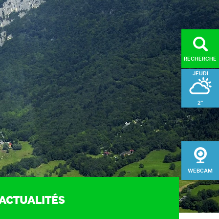
RECHERCHE
JEUDI
2°
ORISER
VENDREDI
l du public (MDS)
4°
ge et entretien des
SAMEDI
aires de randonnée
WEBCAM
gement du massif
3°
sation du patrimoine
ACTUALITÉS
e de développement
e