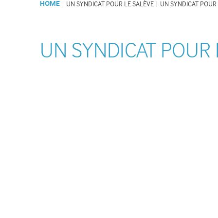
HOME
|
UN SYNDICAT POUR LE SALÈVE
|
UN SYNDICAT POUR 
Lettres d'informations du SMS
Les activités d
et articles de presse
Recrutement et Stages
UN SYNDICAT POUR 
ANIMER
Animations de la Maison du
Salève
Evènements sur le Salève
Visites, conférences
Tourisme
Associations, partenaires
Institutions partenaires