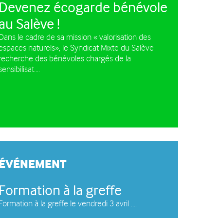
Devenez écogarde bénévole
e circulation des
au Salève !
les à moteur
Dans le cadre de sa mission « valorisation des
espaces naturels», le Syndicat Mixte du Salève
recherche des bénévoles chargés de la
sensibilisat....
ÉVÉNEMENT
Formation à la greffe
Formation à la greffe le vendredi 3 avril ....