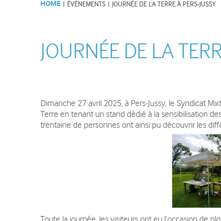
HOME
|
ÉVÉNEMENTS
|
JOURNÉE DE LA TERRE À PERS-JUSSY
Lettres d'informations du SMS
Les activités d
et articles de presse
Recrutement et Stages
JOURNÉE DE LA TERR
ANIMER
Dimanche 27 avril 2025, à Pers-Jussy, le Syndicat Mix
Animations de la Maison du
Terre en tenant un stand dédié à la sensibilisation d
Salève
trentaine de personnes ont ainsi pu découvrir les dif
Evènements sur le Salève
Visites, conférences
Tourisme
Associations, partenaires
Institutions partenaires
Toute la journée, les visiteurs ont eu l’occasion de pl