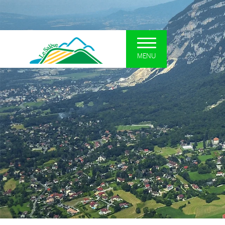
MENU
UN SYNDICAT POUR LE
DÉCOUVRI
SALÈVE
Le plateau so
Présentation et missions
La forêt
Situation
Les zones hum
Interlocuteurs
Les falaises
Actualités
Curiosités géo
Comités Syndicaux
Le patrimoine