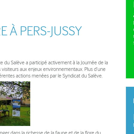
e pleine nature
La charte du plateau des
Plan d
Bornes
vehicu
Plan agro-environnemental et
E À PERS-JUSSY
climatique (PAEC)
te du Salève a participé activement à la Journée de la
es visiteurs aux enjeux environnementaux. Plus d’une
férentes actions menées par le Syndicat du Salève.
onger dans la richesse de la faune et de la flore du