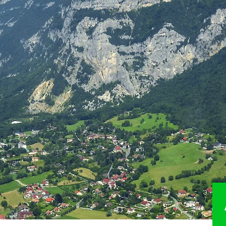
R
PRÉSERVER
VAL
mmital
Natura 2000
Accuei
Directive paysagère du Salève
Balisa
itinér
ides
Espaces naturels sensibles
Aména
Vergers haute-tige
Valori
logiques
Association Foncière Pastorale
Chart
Les Corridors biologiques
durabl