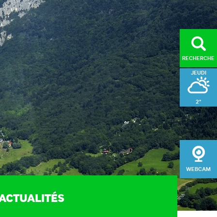
RECHERCHE
JEUDI
2°
ORISER
VENDREDI
l du public (MDS)
4°
ge et entretien des
SAMEDI
aires de randonnée
WEBCAM
gement du massif
3°
sation du patrimoine
ACTUALITÉS
e de développement
e