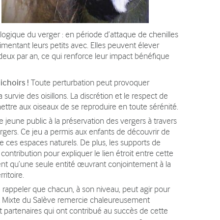
ologique du verger : en période d’attaque de chenilles
imentant leurs petits avec. Elles peuvent élever
 deux par an, ce qui renforce leur impact bénéfique
ichoirs !
Toute perturbation peut provoquer
survie des oisillons. La discrétion et le respect de
ettre aux oiseaux de se reproduire en toute sérénité.
e jeune public à la préservation des vergers à travers
vergers. Ce jeu a permis aux enfants de découvrir de
de ces espaces naturels. De plus, les supports de
ntribution pour expliquer le lien étroit entre cette
ment qu’une seule entité œuvrant conjointement à la
rritoire.
e rappeler que chacun, à son niveau, peut agir pour
at Mixte du Salève remercie chaleureusement
et partenaires qui ont contribué au succès de cette