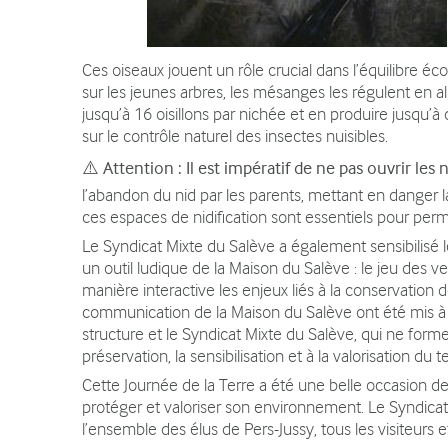
Ces oiseaux jouent un rôle crucial dans l’équilibre éc
sur les jeunes arbres, les mésanges les régulent en al
jusqu’à 16 oisillons par nichée et en produire jusqu’à
sur le contrôle naturel des insectes nuisibles.
⚠️
Attention : Il est impératif de ne pas ouvrir les n
l’abandon du nid par les parents, mettant en danger la 
ces espaces de nidification sont essentiels pour perm
Le Syndicat Mixte du Salève a également sensibilisé l
un outil ludique de la Maison du Salève : le jeu des 
manière interactive les enjeux liés à la conservation 
communication de la Maison du Salève ont été mis à co
structure et le Syndicat Mixte du Salève, qui ne for
préservation, la sensibilisation et à la valorisation du te
Cette Journée de la Terre a été une belle occasion d
protéger et valoriser son environnement. Le Syndic
l’ensemble des élus de Pers-Jussy, tous les visiteurs 